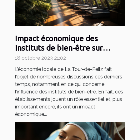
Impact économique des
instituts de bien-être sur
l'économie locale de La Tour-
18 octobre 2023 21:02
de-Peilz
L’économie locale de La Tour-de-Peilz fait
l’objet de nombreuses discussions ces derniers
temps, notamment en ce qui concerne
l’influence des instituts de bien-être. En fait, ces
établissements jouent un rôle essentiel et, plus
important encore, ils ont un impact
économique...