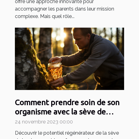
offre une approche innovante pour
accompagner les parents dans leur mission
complexe. Mais quel rôle...
Comment prendre soin de son
organisme avec la sève de
bouleau pour devenir un
24 novembre 2023 00:00
sportif efficace ?
Découvrir le potentiel régénérateur de la sève