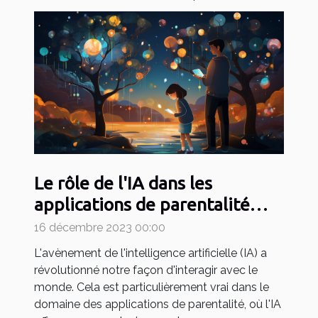
Le rôle de l'IA dans les
applications de parentalité
comme May
16 décembre 2023 00:00
L'avènement de l'intelligence artificielle (IA) a
révolutionné notre façon d'interagir avec le
monde. Cela est particulièrement vrai dans le
domaine des applications de parentalité, où l'IA