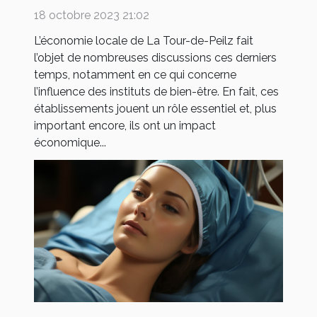
l'économie locale de La Tour-
18 octobre 2023 21:02
de-Peilz
L’économie locale de La Tour-de-Peilz fait
l’objet de nombreuses discussions ces derniers
temps, notamment en ce qui concerne
l’influence des instituts de bien-être. En fait, ces
établissements jouent un rôle essentiel et, plus
important encore, ils ont un impact
économique...