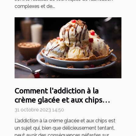
complexes et de...
Comment l'addiction à la
crème glacée et aux chips
affecte notre santé
31 octobre 2023 14:50
L’addiction à la crème glacée et aux chips est
un sujet qui, bien que délicieusement tentant,
peut avoir des conséquences néfastes sur