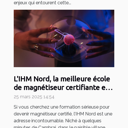
enjeux qui entourent cette...
L'IHM Nord, la meilleure école
de magnétiseur certifiante en
2025
25 mars 2025 14:54
Si vous cherchez une formation sérieuse pour
devenir magnétiseur certifié, l’IHM Nord est une
adresse incontournable. Niché à quelques
minutes de Cambrai, dans le paisible village