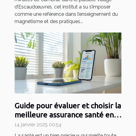
d’Escaudœuvres, cet institut a su s’imposer
comme une référence dans l’enseignement du
magnétisme et des pratiques...
Guide pour évaluer et choisir la
meilleure assurance santé en
ligne
14 janvier 2025 00:54
La santé est un bien précieux qui mérite toute