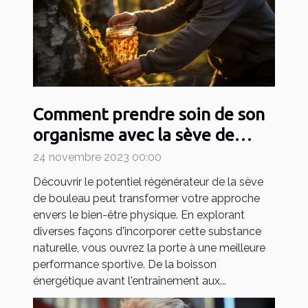
Comment prendre soin de son
organisme avec la sève de
bouleau pour devenir un
24 novembre 2023 00:00
sportif efficace ?
Découvrir le potentiel régénérateur de la sève
de bouleau peut transformer votre approche
envers le bien-être physique. En explorant
diverses façons d'incorporer cette substance
naturelle, vous ouvrez la porte à une meilleure
performance sportive. De la boisson
énergétique avant l'entraînement aux...