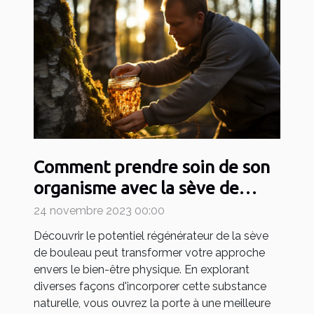
Comment prendre soin de son
organisme avec la sève de
bouleau pour devenir un
24 novembre 2023 00:00
sportif efficace ?
Découvrir le potentiel régénérateur de la sève
de bouleau peut transformer votre approche
envers le bien-être physique. En explorant
diverses façons d'incorporer cette substance
naturelle, vous ouvrez la porte à une meilleure