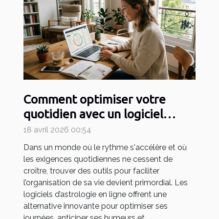
Comment optimiser votre
quotidien avec un logiciel
d'astrologie en ligne ?
18 avril 2026 00:54
Dans un monde où le rythme s'accélère et où
les exigences quotidiennes ne cessent de
croître, trouver des outils pour faciliter
l’organisation de sa vie devient primordial. Les
logiciels d’astrologie en ligne offrent une
alternative innovante pour optimiser ses
journées, anticiper ses humeurs et...