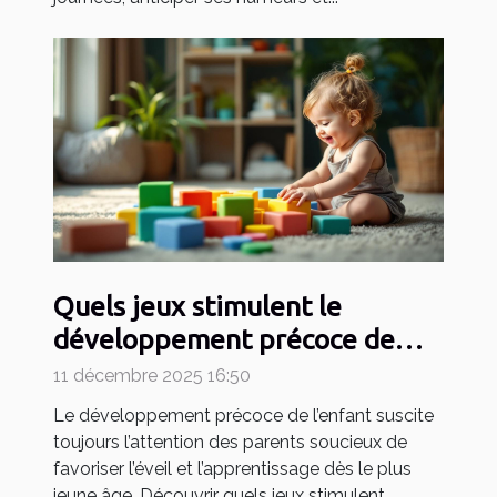
Quels jeux stimulent le
développement précoce de
votre enfant ?
11 décembre 2025 16:50
Le développement précoce de l’enfant suscite
toujours l’attention des parents soucieux de
favoriser l’éveil et l’apprentissage dès le plus
jeune âge. Découvrir quels jeux stimulent