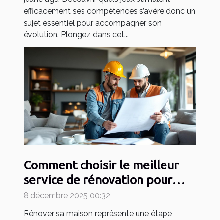
efficacement ses compétences s’avère donc un
sujet essentiel pour accompagner son
évolution. Plongez dans cet...
Comment choisir le meilleur
service de rénovation pour
votre maison ?
8 décembre 2025 00:32
Rénover sa maison représente une étape