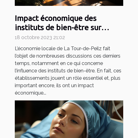
Impact économique des
instituts de bien-être sur
l'économie locale de La Tour-
18 octobre 2023 21:02
de-Peilz
L’économie locale de La Tour-de-Peilz fait
l’objet de nombreuses discussions ces derniers
temps, notamment en ce qui concerne
l’influence des instituts de bien-être. En fait, ces
établissements jouent un rôle essentiel et, plus
important encore, ils ont un impact
économique...