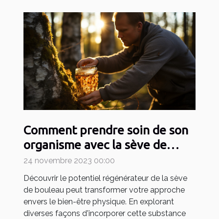
Comment prendre soin de son
organisme avec la sève de
bouleau pour devenir un
24 novembre 2023 00:00
sportif efficace ?
Découvrir le potentiel régénérateur de la sève
de bouleau peut transformer votre approche
envers le bien-être physique. En explorant
diverses façons d'incorporer cette substance