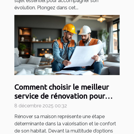
sujet essentiel pour accompagner son
évolution. Plongez dans cet...
Comment choisir le meilleur
service de rénovation pour
votre maison ?
8 décembre 2025 00:32
Rénover sa maison représente une étape
déterminante dans la valorisation et le confort
de son habitat. Devant la multitude d’options