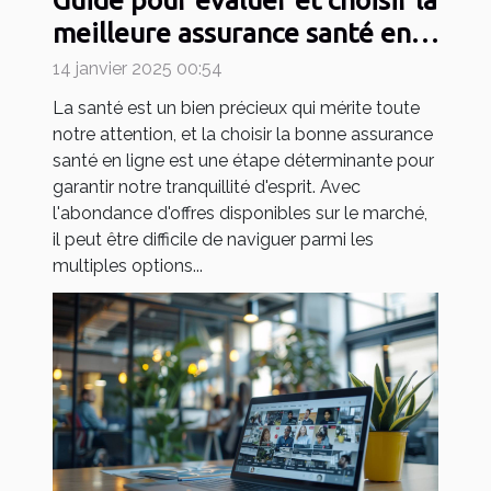
Guide pour évaluer et choisir la
meilleure assurance santé en
ligne
14 janvier 2025 00:54
La santé est un bien précieux qui mérite toute
notre attention, et la choisir la bonne assurance
santé en ligne est une étape déterminante pour
garantir notre tranquillité d'esprit. Avec
l'abondance d'offres disponibles sur le marché,
il peut être difficile de naviguer parmi les
multiples options...