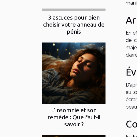
maniè
3 astuces pour bien
Ar
choisir votre anneau de
pénis
En ef
de c
maje
d’arr
Év
D’apr
au s
écran
peau 
L’insomnie et son
remède : Que faut-il
Co
savoir ?
Ici, 