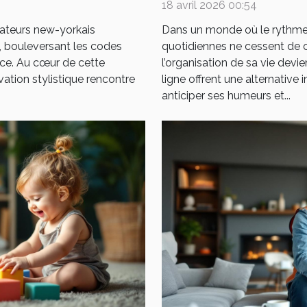
18 avril 2026 00:54
éateurs new-yorkais
Dans un monde où le rythme 
e, bouleversant les codes
quotidiennes ne cessent de cro
ance. Au cœur de cette
l’organisation de sa vie devie
ation stylistique rencontre
ligne offrent une alternative
anticiper ses humeurs et...