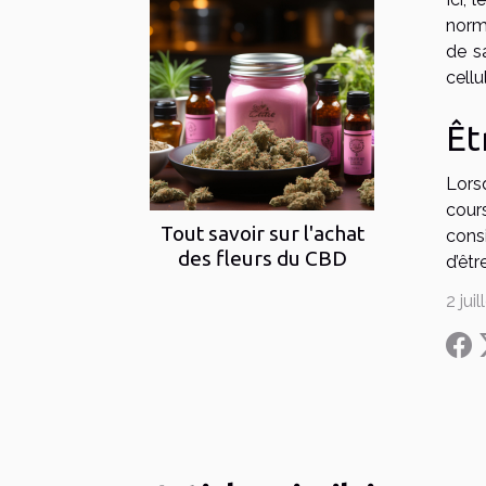
norma
de s
cellu
Êt
Lors
cour
Tout savoir sur l'achat
consi
des fleurs du CBD
d’êtr
2 jui