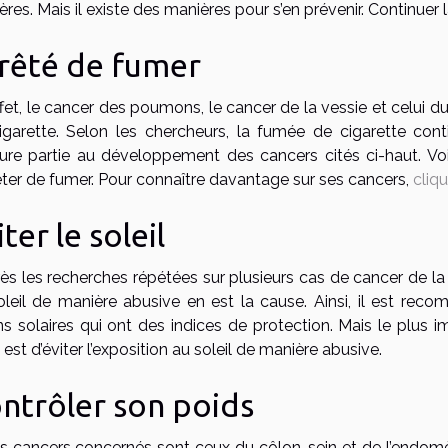
res. Mais il existe des manières pour s’en prévenir. Continuer l
rêté de fumer
fet, le cancer des poumons, le cancer de la vessie et celui d
igarette. Selon les chercheurs, la fumée de cigarette con
ure partie au développement des cancers cités ci-haut. Voi
êter de fumer. Pour connaître davantage sur ses cancers,
cliq
iter le soleil
ès les recherches répétées sur plusieurs cas de cancer de la 
oleil de manière abusive en est la cause. Ainsi, il est rec
s solaires qui ont des indices de protection. Mais le plus i
est d’éviter l’exposition au soleil de manière abusive.
ntrôler son poids
les cancers concernés sont ceux du côlon, sein et de l’endomè