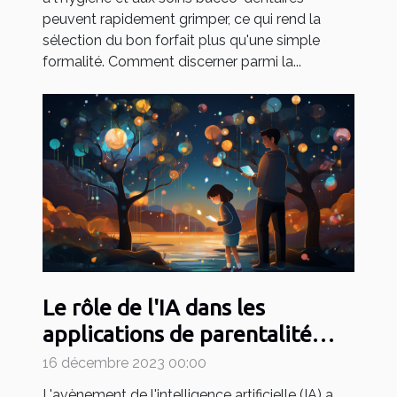
peuvent rapidement grimper, ce qui rend la
sélection du bon forfait plus qu'une simple
formalité. Comment discerner parmi la...
Le rôle de l'IA dans les
applications de parentalité
comme May
16 décembre 2023 00:00
L'avènement de l'intelligence artificielle (IA) a