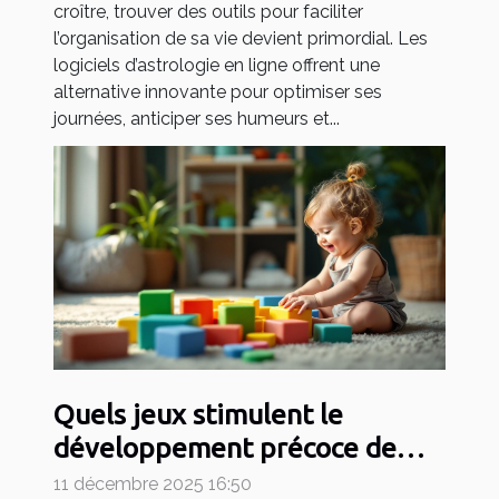
croître, trouver des outils pour faciliter
l’organisation de sa vie devient primordial. Les
logiciels d’astrologie en ligne offrent une
alternative innovante pour optimiser ses
journées, anticiper ses humeurs et...
Quels jeux stimulent le
développement précoce de
votre enfant ?
11 décembre 2025 16:50