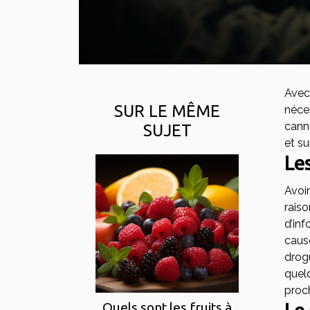
Avec
SUR LE MÊME
néce
cann
SUJET
et su
Le
Avoi
raiso
d’in
caus
drog
quel
proc
Quels sont les fruits à