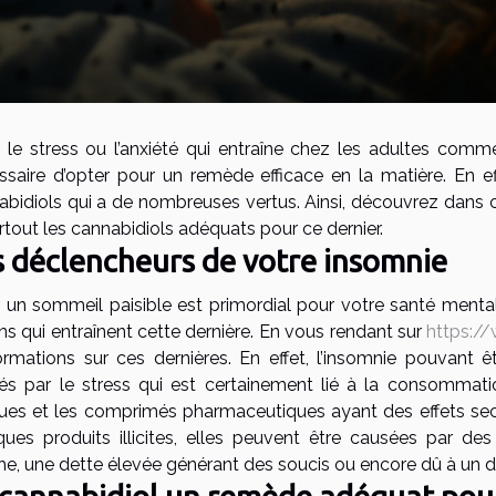
 le stress ou l’anxiété qui entraîne chez les adultes comm
ssaire d’opter pour un remède efficace en la matière. En e
abidiols qui a de nombreuses vertus. Ainsi, découvrez dans c
rtout les cannabidiols adéquats pour ce dernier.
s déclencheurs de votre insomnie
r un sommeil paisible est primordial pour votre santé menta
ns qui entraînent cette dernière. En vous rendant sur
https:/
formations sur ces dernières. En effet, l’insomnie pouvant êt
és par le stress qui est certainement lié à la consommati
ues et les comprimés pharmaceutiques ayant des effets se
ques produits illicites, elles peuvent être causées par de
he, une dette élevée générant des soucis ou encore dû à un d