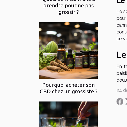
Le
prendre pour ne pas
grossir ?
Le s
pour
cann
cons
cerve
Le
En f
pais
doule
Pourquoi acheter son
24 d
CBD chez un grossiste ?