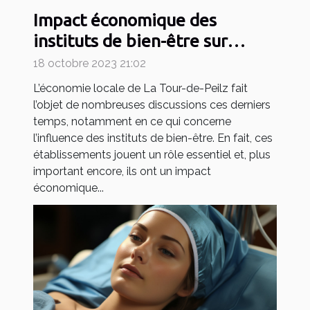
Impact économique des
instituts de bien-être sur
l'économie locale de La Tour-
18 octobre 2023 21:02
de-Peilz
L’économie locale de La Tour-de-Peilz fait
l’objet de nombreuses discussions ces derniers
temps, notamment en ce qui concerne
l’influence des instituts de bien-être. En fait, ces
établissements jouent un rôle essentiel et, plus
important encore, ils ont un impact
économique...