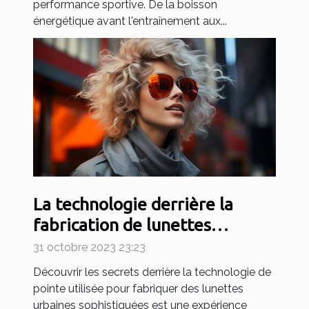
performance sportive. De la boisson
énergétique avant l'entraînement aux...
La technologie derrière la
fabrication de lunettes
urbaines sophistiquées
31 octobre 2023 23:23
Découvrir les secrets derrière la technologie de
pointe utilisée pour fabriquer des lunettes
urbaines sophistiquées est une expérience