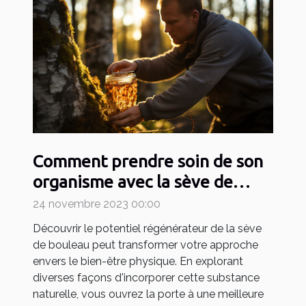
Comment prendre soin de son
organisme avec la sève de
bouleau pour devenir un
24 novembre 2023 00:00
sportif efficace ?
Découvrir le potentiel régénérateur de la sève
de bouleau peut transformer votre approche
envers le bien-être physique. En explorant
diverses façons d'incorporer cette substance
naturelle, vous ouvrez la porte à une meilleure