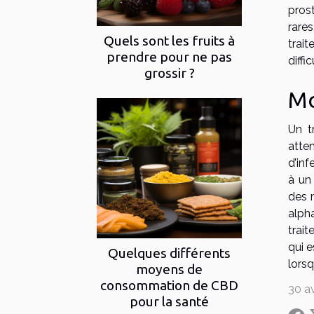
prost
rare
Quels sont les fruits à
trai
prendre pour ne pas
diffic
grossir ?
Mo
Un t
atte
d’inf
à un
des 
alph
trai
qui 
Quelques différents
lors
moyens de
consommation de CBD
30 av
pour la santé