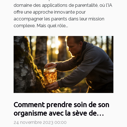
domaine des applications de parentalité, où l'IA
offre une approche innovante pour
accompagner les parents dans leur mission
complexe. Mais quel rôle...
Comment prendre soin de son
organisme avec la sève de
bouleau pour devenir un
24 novembre 2023 00:00