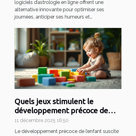
logiciels d’astrologie en ligne offrent une
alternative innovante pour optimiser ses
journées, anticiper ses humeurs et...
Quels jeux stimulent le
développement précoce de
votre enfant ?
11 décembre 2025 16:50
Le développement précoce de l’enfant suscite