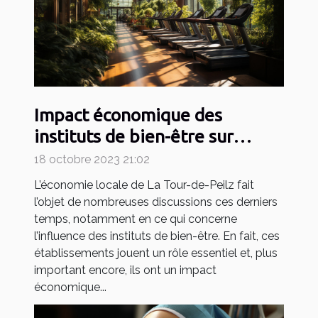
Impact économique des
instituts de bien-être sur
l'économie locale de La Tour-
18 octobre 2023 21:02
de-Peilz
L’économie locale de La Tour-de-Peilz fait
l’objet de nombreuses discussions ces derniers
temps, notamment en ce qui concerne
l’influence des instituts de bien-être. En fait, ces
établissements jouent un rôle essentiel et, plus
important encore, ils ont un impact
économique...