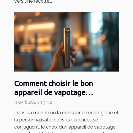
vers une récolte...
Comment choisir le bon
appareil de vapotage
rechargeable et durable
3 avril 2025 19:42
Dans un monde où la conscience écologique et
la personnalisation des expériences se
conjuguent, le choix d’un appareil de vapotage