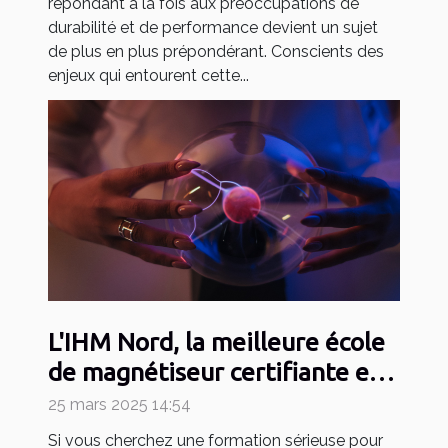
répondant à la fois aux préoccupations de
durabilité et de performance devient un sujet
de plus en plus prépondérant. Conscients des
enjeux qui entourent cette...
L'IHM Nord, la meilleure école
de magnétiseur certifiante en
2025
25 mars 2025 14:54
Si vous cherchez une formation sérieuse pour