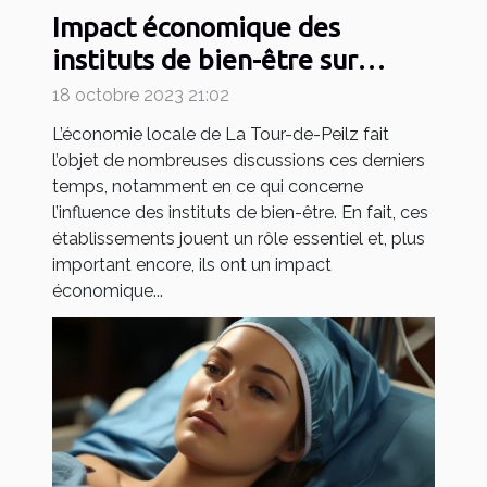
Impact économique des
instituts de bien-être sur
l'économie locale de La Tour-
18 octobre 2023 21:02
de-Peilz
L’économie locale de La Tour-de-Peilz fait
l’objet de nombreuses discussions ces derniers
temps, notamment en ce qui concerne
l’influence des instituts de bien-être. En fait, ces
établissements jouent un rôle essentiel et, plus
important encore, ils ont un impact
économique...