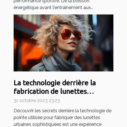
performance sportive. De la boisson
énergétique avant l'entraînement aux...
La technologie derrière la
fabrication de lunettes
urbaines sophistiquées
31 octobre 2023 23:23
Découvrir les secrets derrière la technologie de
pointe utilisée pour fabriquer des lunettes
urbaines sophistiquées est une expérience