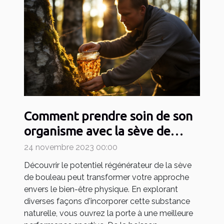
Comment prendre soin de son
organisme avec la sève de
bouleau pour devenir un
24 novembre 2023 00:00
sportif efficace ?
Découvrir le potentiel régénérateur de la sève
de bouleau peut transformer votre approche
envers le bien-être physique. En explorant
diverses façons d'incorporer cette substance
naturelle, vous ouvrez la porte à une meilleure