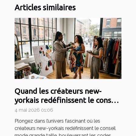
Articles similaires
Quand les créateurs new-
yorkais redéfinissent le conseil
mode grande taille
4 mai 2026 01:06
Plongez dans l’univers fascinant où les
créateurs new-yorkais redéfinissent le conseil
mode grande taille, bouleversant les codes