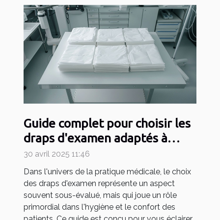
Guide complet pour choisir les
draps d'examen adaptés à
votre pratique médicale
30 avril 2025 11:46
Dans l'univers de la pratique médicale, le choix
des draps d'examen représente un aspect
souvent sous-évalué, mais qui joue un rôle
primordial dans l'hygiène et le confort des
patients. Ce guide est conçu pour vous éclairer