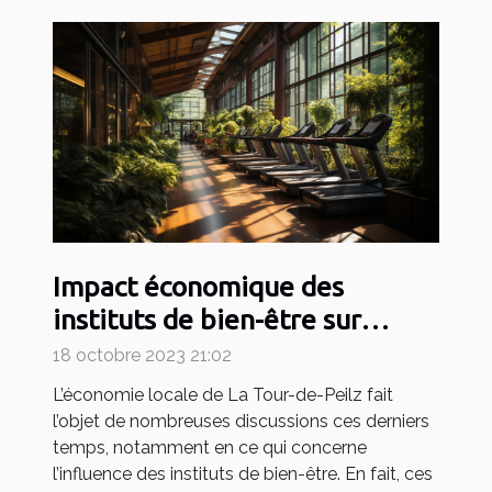
Impact économique des
instituts de bien-être sur
l'économie locale de La Tour-
18 octobre 2023 21:02
de-Peilz
L’économie locale de La Tour-de-Peilz fait
l’objet de nombreuses discussions ces derniers
temps, notamment en ce qui concerne
l’influence des instituts de bien-être. En fait, ces