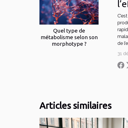
l’
C’es
prod
rapi
Quel type de
malad
métabolisme selon son
morphotype ?
de l
31 d
Articles similaires