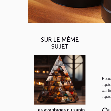
SUR LE MÊME
SUJET
Beau
liqui
parti
liqu
Qu
Les avantages du sapin