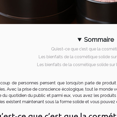
Sommaire
Qu’est-ce que c’est que la cosmét
Les bienfaits de la cosmétique solide sur
Les bienfaits de la cosmétique solide sur le
coup de personnes pensent que lorsqu’on parle de produit c
des. Avec la prise de conscience écologique, tout le monde veu
e du quotidien du public et parmi eux, vous avez les produit
ides existent maintenant sous la forme solide et vous pouvez 
’est-ce que c’est que la cosmét