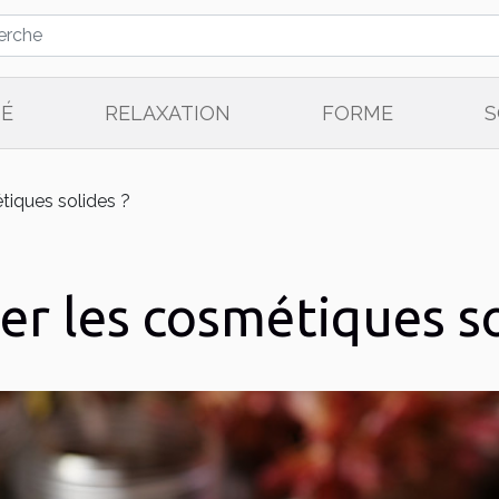
TÉ
RELAXATION
FORME
S
étiques solides ?
ser les cosmétiques so