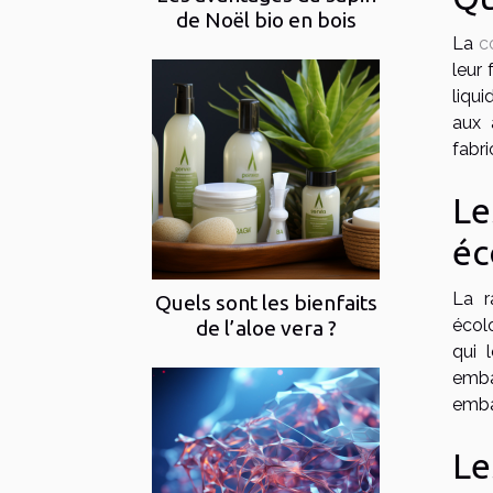
de Noël bio en bois
La
c
leur 
liqu
aux 
fabr
Le
éc
La r
Quels sont les bienfaits
écolo
de l’aloe vera ?
qui 
embal
emba
Le