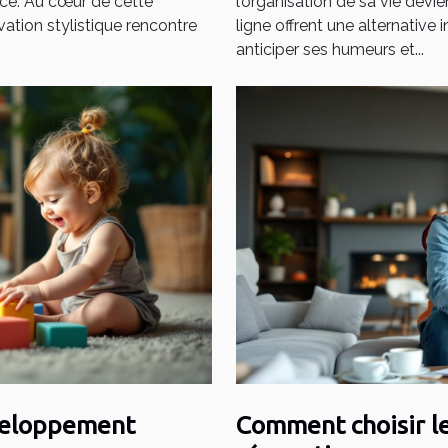
ance. Au cœur de cette
l’organisation de sa vie devie
ation stylistique rencontre
ligne offrent une alternative
anticiper ses humeurs et...
éveloppement
Comment choisir le