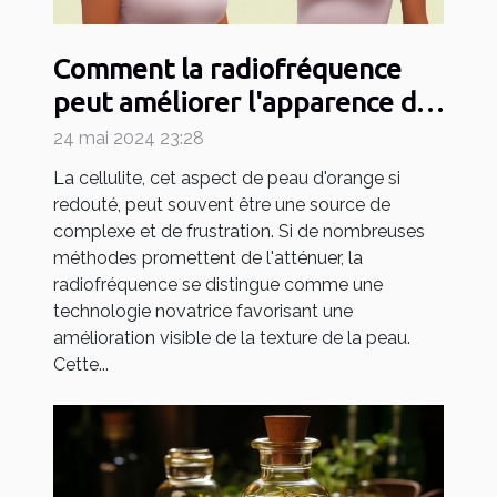
Comment la radiofréquence
peut améliorer l'apparence de
la cellulite et raffermir la peau
24 mai 2024 23:28
La cellulite, cet aspect de peau d'orange si
redouté, peut souvent être une source de
complexe et de frustration. Si de nombreuses
méthodes promettent de l'atténuer, la
radiofréquence se distingue comme une
technologie novatrice favorisant une
amélioration visible de la texture de la peau.
Cette...