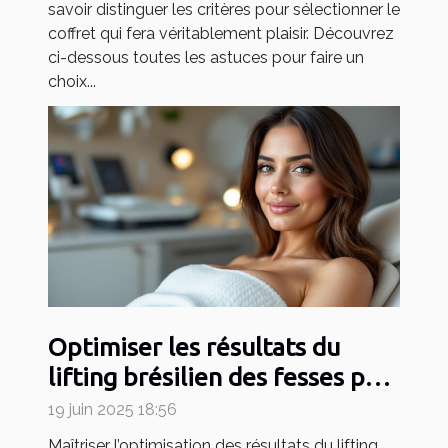
savoir distinguer les critères pour sélectionner le
coffret qui fera véritablement plaisir. Découvrez
ci-dessous toutes les astuces pour faire un
choix...
Optimiser les résultats du
lifting brésilien des fesses par
des technologies avancées
19 juin 2025 18:56
Maîtriser l’optimisation des résultats du lifting