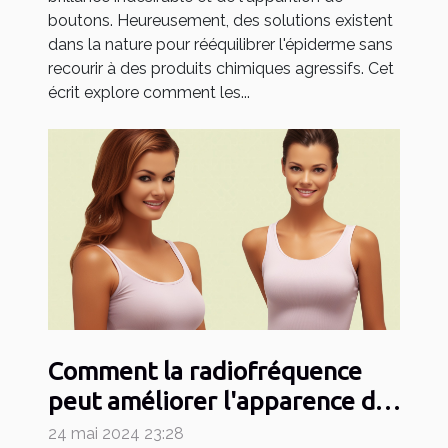
boutons. Heureusement, des solutions existent
dans la nature pour rééquilibrer l'épiderme sans
recourir à des produits chimiques agressifs. Cet
écrit explore comment les...
Comment la radiofréquence
peut améliorer l'apparence de
la cellulite et raffermir la peau
24 mai 2024 23:28