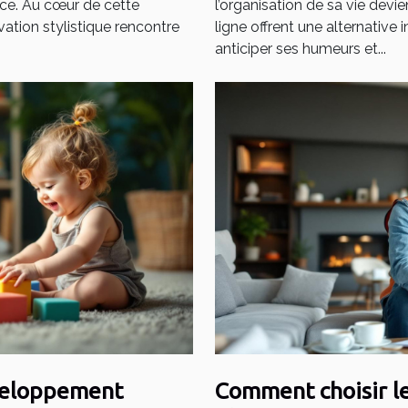
ance. Au cœur de cette
l’organisation de sa vie devie
ation stylistique rencontre
ligne offrent une alternative
anticiper ses humeurs et...
éveloppement
Comment choisir le