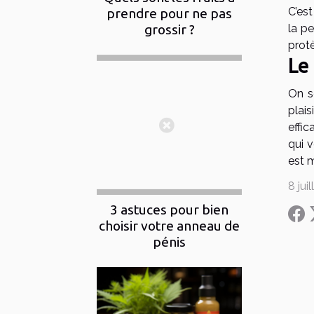
C’es
prendre pour ne pas
grossir ?
la pe
protè
Le 
On s
plais
effic
qui v
est m
8 jui
3 astuces pour bien
choisir votre anneau de
pénis