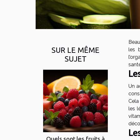
Beau
SUR LE MÊME
les 
l’or
SUJET
sant
Les
Un ac
cons
Cela 
les 
vita
déco
Le
Quels sont les fruits à