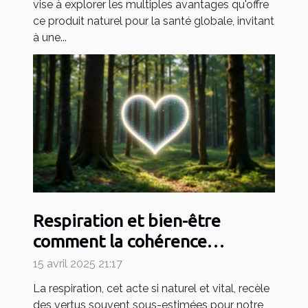
vise à explorer les multiples avantages qu'offre
ce produit naturel pour la santé globale, invitant
à une...
Respiration et bien-être
comment la cohérence
cardiaque améliore la santé
15 avril 2025 21:17
globale
La respiration, cet acte si naturel et vital, recèle
des vertus souvent sous-estimées pour notre